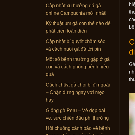
hi
Cập nhật xu hướng đá gà
th
online Campuchia mới nhất!
ca
Kỹ thuật úm gà con thế nào để
bệ
phát triển toàn diện
C
Cập nhật bí quyết chăm sóc
và cách nuôi gà đá tới pin
d
Một số bệnh thường gặp ở gà
Gà
con và cách phòng bệnh hiệu
nh
quả
th
Cách chữa gà chọi bị đi ngoài
– Chặn đứng ngay với mẹo
hay
Giống gà Peru – Vẻ đẹp oai
vệ, sức chiến đấu phi thường
Hồi chuông cảnh báo về bệnh