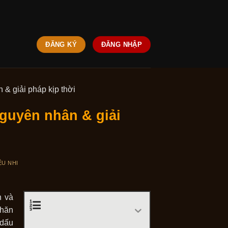
ĐĂNG KÝ
ĐĂNG NHẬP
& giải pháp kịp thời
guyên nhân & giải
i
ỆU NHI
n và
chăn
 dấu