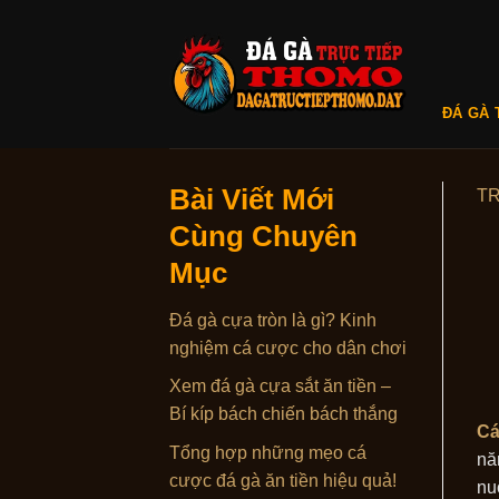
Skip
to
content
ĐÁ GÀ 
Bài Viết Mới
T
Cùng Chuyên
Mục
Đá gà cựa tròn là gì? Kinh
nghiệm cá cược cho dân chơi
Xem đá gà cựa sắt ăn tiền –
Bí kíp bách chiến bách thắng
Cá
Tổng hợp những mẹo cá
nă
cược đá gà ăn tiền hiệu quả!
nu