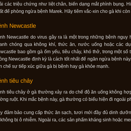
ải các triệu chứng như liệt chân, biến dạng mắt phình bụng. H
ất để phòng ngừa bệnh Marek. Hãy tiêm vắc-xin cho gà khi còn
ệnh Newcastle
nh Newcastle do virus gây ra là một trong những bệnh nguy h
anh chóng qua không khí, thức ăn, nước uống hoặc các dụ
wcastle bao gồm gà ốm yếu, tiêu chảy, khó thở, trong một số t
òng Newcastle định kỳ là cách tốt nhất để ngăn ngừa bệnh này. 
n chế sự tiếp xúc giữa gà bị bệnh hay gà khỏe mạnh.
nh tiêu chảy
nh tiêu chảy ở gà thường xảy ra do chế độ ăn uống không hợp
ờng ruột. Khi mắc bệnh này, gà thường có biểu hiện đi ngoài p
y đảm bảo cung cấp thức ăn sạch, tươi mới đầy đủ dinh dưỡ
 không bị ô nhiễm. Ngoài ra, các sản phẩm kháng sinh hoặc men 