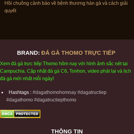
Hồi chuông cảnh báo về bệnh thương hàn gà và cách giải
quyết
BRAND:
ĐÁ GÀ THOMO TRỰC TIẾP
Xem
đ
á
gà
tr
ực tiếp Thomo
h
ôm
nay v
ới
h
ình
ảnh sắc
n
ét
t
ại
Campuchia. Cập nhật
đ
á
gà
C6,
Tonhon
, video
phát
l
ại
v
à
l
ịch
đ
á
gà
m
ới nhất mỗi
ng
ày
!
Hashtags :
#dagathomohomnay #dagatructiep
#dagathomo #dagatructiepthomo
THÔNG TIN