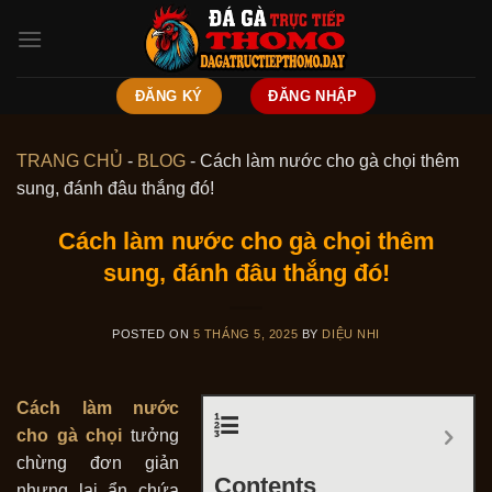
Skip
to
content
ĐĂNG KÝ
ĐĂNG NHẬP
TRANG CHỦ
-
BLOG
-
Cách làm nước cho gà chọi thêm
sung, đánh đâu thắng đó!
Cách làm nước cho gà chọi thêm
sung, đánh đâu thắng đó!
POSTED ON
5 THÁNG 5, 2025
BY
DIỆU NHI
Cách làm nước
cho gà chọi
tưởng
chừng đơn giản
Contents
nhưng lại ẩn chứa