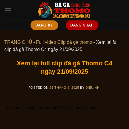
Skip
to
content
ĐĂNG KÝ
ĐĂNG NHẬP
TRANG CHỦ
-
Full video Clip đá gà thomo
-
Xem lại full
clip đá gà Thomo C4 ngày 21/09/2025
Xem lại full clip đá gà Thomo C4
ngày 21/09/2025
POSTED ON
21 THÁNG 9, 2025
BY
DIỆU NHI