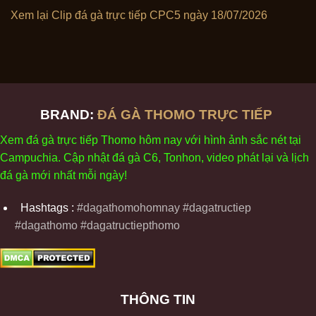
Xem lại Clip đá gà trực tiếp CPC5 ngày 18/07/2026
BRAND:
ĐÁ GÀ THOMO TRỰC TIẾP
Xem
đ
á
gà
tr
ực tiếp Thomo
h
ôm
nay v
ới
h
ình
ảnh sắc
n
ét
t
ại
Campuchia. Cập nhật
đ
á
gà
C6,
Tonhon
, video
phát
l
ại
v
à
l
ịch
đ
á
gà
m
ới nhất mỗi
ng
ày
!
Hashtags :
#dagathomohomnay #dagatructiep
#dagathomo #dagatructiepthomo
THÔNG TIN