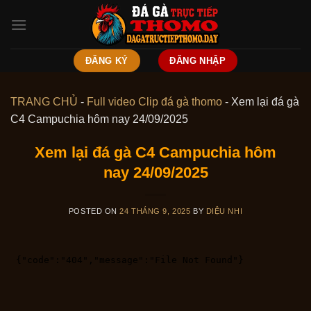
Skip
to
content
ĐĂNG KÝ
ĐĂNG NHẬP
TRANG CHỦ
-
Full video Clip đá gà thomo
-
Xem lại đá gà
C4 Campuchia hôm nay 24/09/2025
Xem lại đá gà C4 Campuchia hôm
nay 24/09/2025
POSTED ON
24 THÁNG 9, 2025
BY
DIỆU NHI