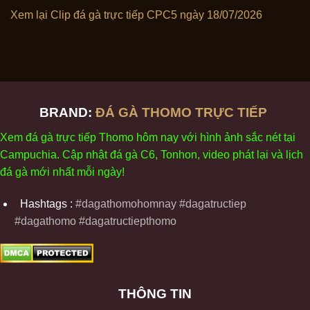
Xem lại Clip đá gà trực tiếp CPC5 ngày 18/07/2026
BRAND:
ĐÁ GÀ THOMO TRỰC TIẾP
Xem
đ
á
gà
tr
ực tiếp Thomo
h
ôm
nay v
ới
h
ình
ảnh sắc
n
ét
t
ại
Campuchia. Cập nhật
đ
á
gà
C6,
Tonhon
, video
phát
l
ại
v
à
l
ịch
đ
á
gà
m
ới nhất mỗi
ng
ày
!
Hashtags :
#dagathomohomnay #dagatructiep
#dagathomo #dagatructiepthomo
THÔNG TIN