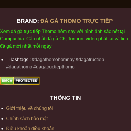
BRAND:
ĐÁ GÀ THOMO TRỰC TIẾP
Xem
đ
á
gà
tr
ực tiếp Thomo
h
ôm
nay v
ới
h
ình
ảnh sắc
n
ét
t
ại
Campuchia. Cập nhật
đ
á
gà
C6,
Tonhon
, video
phát
l
ại
v
à
l
ịch
đ
á
gà
m
ới nhất mỗi
ng
ày
!
Hashtags :
#dagathomohomnay #dagatructiep
#dagathomo #dagatructiepthomo
THÔNG TIN
Giới thiệu về chúng tôi
Chính sách bảo mật
Điều khoản điều khoản