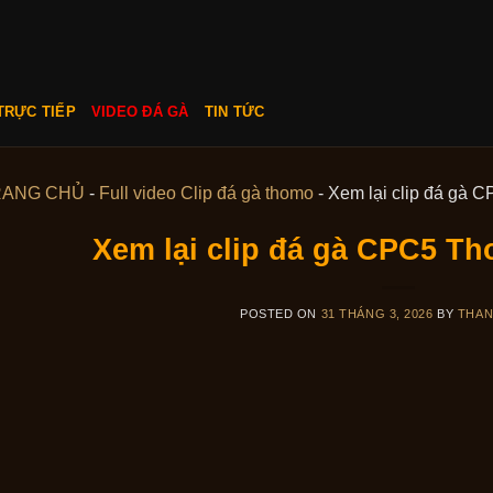
TRỰC TIẾP
VIDEO ĐÁ GÀ
TIN TỨC
RANG CHỦ
-
Full video Clip đá gà thomo
-
Xem lại clip đá gà 
Xem lại clip đá gà CPC5 Th
POSTED ON
31 THÁNG 3, 2026
BY
THA