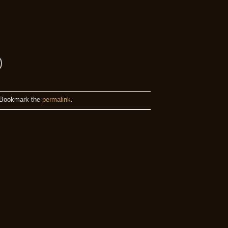
 Bookmark the
permalink
.