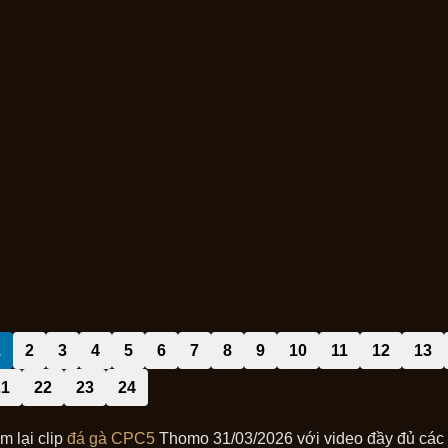
1
2
3
4
5
6
7
8
9
10
11
12
13
21
22
23
24
m lại clip
đá gà CPC5
Thomo 31/03/2026 với video đầy đủ các t