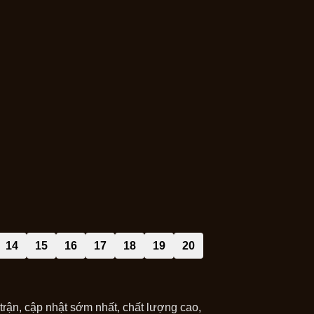
14
15
16
17
18
19
20
rận, cập nhật sớm nhất, chất lượng cao,