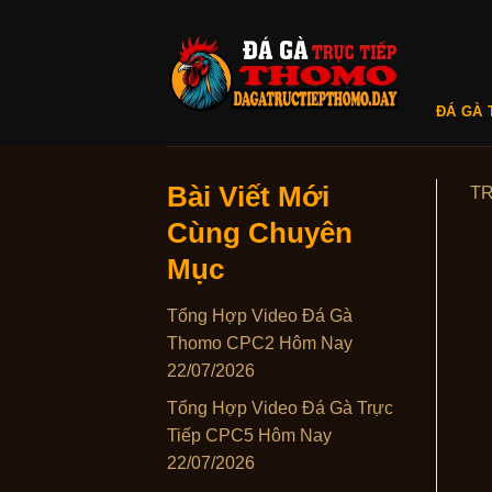
Skip
to
content
ĐÁ GÀ 
Bài Viết Mới
T
Cùng Chuyên
Mục
Tổng Hợp Video Đá Gà
Thomo CPC2 Hôm Nay
22/07/2026
Tổng Hợp Video Đá Gà Trực
Tiếp CPC5 Hôm Nay
22/07/2026