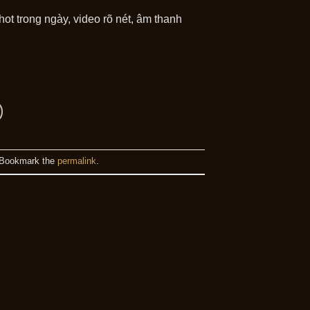
t trong ngày, video rõ nét, âm thanh
 Bookmark the
permalink
.