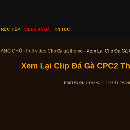
TRỰC TIẾP
VIDEO ĐÁ GÀ
TIN TỨC
RANG CHỦ
-
Full video Clip đá gà thomo
-
Xem Lại Clip Đá Gà
Xem Lại Clip Đá Gà CPC2 T
POSTED ON
1 THÁNG 4, 2026
BY
THAN