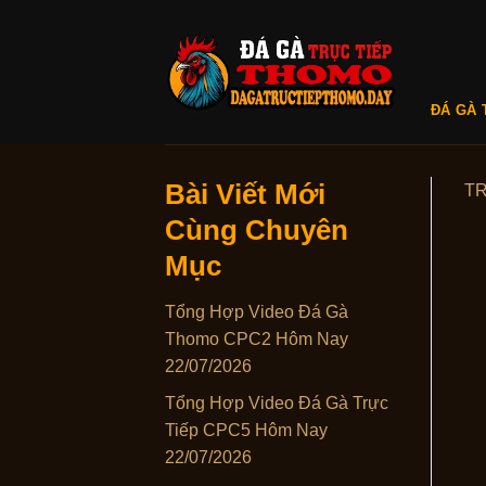
Skip
to
content
ĐÁ GÀ 
Bài Viết Mới
T
Cùng Chuyên
Mục
Tổng Hợp Video Đá Gà
Thomo CPC2 Hôm Nay
22/07/2026
Tổng Hợp Video Đá Gà Trực
Tiếp CPC5 Hôm Nay
22/07/2026