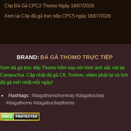
Clip Đá Gà CPC2 Thomo Ngày 18/07/2026
Xem lại Clip đá gà trực tiếp CPC5 ngày 18/07/2026
BRAND:
ĐÁ GÀ THOMO TRỰC TIẾP
Xem
đ
á
gà
tr
ực tiếp Thomo
h
ôm
nay v
ới
h
ình
ảnh sắc
n
ét
t
ại
Campuchia. Cập nhật
đ
á
gà
C6,
Tonhon
, video
phát
l
ại
v
à
l
ịch
đ
á
gà
m
ới nhất mỗi
ng
ày
!
Hashtags :
#dagathomohomnay #dagatructiep
#dagathomo #dagatructiepthomo