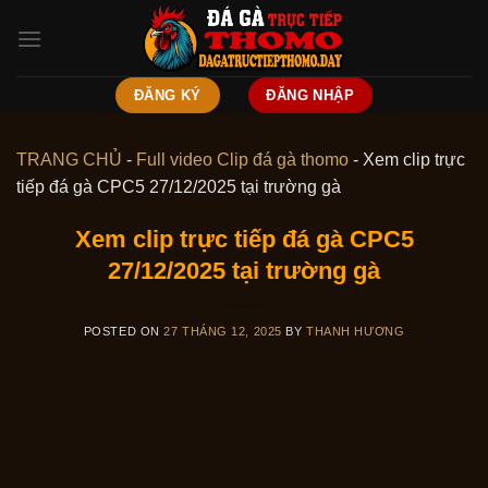
Skip
to
content
ĐĂNG KÝ
ĐĂNG NHẬP
TRANG CHỦ
-
Full video Clip đá gà thomo
-
Xem clip trực
tiếp đá gà CPC5 27/12/2025 tại trường gà
Xem clip trực tiếp đá gà CPC5
27/12/2025 tại trường gà
POSTED ON
27 THÁNG 12, 2025
BY
THANH HƯƠNG