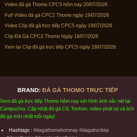
Video đá gà Thomo CPC5 hôm nay 20/07/2026
Full Video đá gà CPC2 Thomo ngày 19/07/2026
Video Clip đá gà trực tiếp CPC5 ngày 19/07/2026
Clip Đá Gà CPC2 Thomo Ngày 18/07/2026
Xem lại Clip đá gà trực tiếp CPC5 ngày 18/07/2026
BRAND:
ĐÁ GÀ THOMO TRỰC TIẾP
Xem
đ
á
gà
tr
ực tiếp Thomo
h
ôm
nay v
ới
h
ình
ảnh sắc
n
ét
t
ại
Campuchia. Cập nhật
đ
á
gà
C6,
Tonhon
, video
phát
l
ại
v
à
l
ịch
đ
á
gà
m
ới nhất mỗi
ng
ày
!
Hashtags :
#dagathomohomnay #dagatructiep