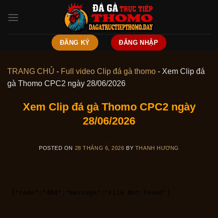
Skip
to
content
ĐĂNG KÝ
ĐĂNG NHẬP
TRANG CHỦ
-
Full video Clip đá gà thomo
-
Xem Clip đá
gà Thomo CPC2 ngày 28/06/2026
Xem Clip đá gà Thomo CPC2 ngày
28/06/2026
POSTED ON
28 THÁNG 6, 2026
BY
THANH HƯƠNG