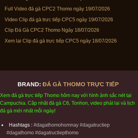
Full Video đá gà CPC2 Thomo ngày 19/07/2026
Video Clip đá gà trực tiếp CPC5 ngày 19/07/2026
Clip Đá Gà CPC2 Thomo Ngày 18/07/2026
Xem lại Clip đá gà trực tiếp CPC5 ngày 18/07/2026
BRAND:
ĐÁ GÀ THOMO TRỰC TIẾP
Xem
đ
á
gà
tr
ực tiếp Thomo
h
ôm
nay v
ới
h
ình
ảnh sắc
n
ét
t
ại
Campuchia. Cập nhật
đ
á
gà
C6,
Tonhon
, video
phát
l
ại
v
à
l
ịch
đ
á
gà
m
ới nhất mỗi
ng
ày
!
Hashtags :
#dagathomohomnay #dagatructiep
#dagathomo #dagatructiepthomo