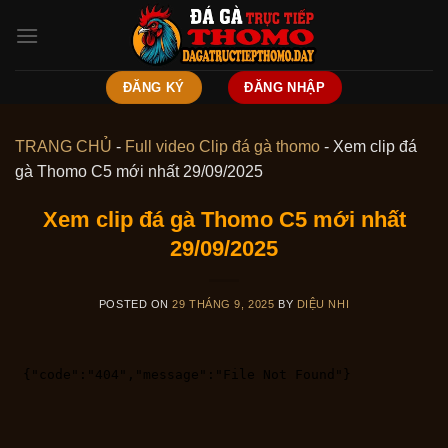
Skip
to
content
ĐĂNG KÝ
ĐĂNG NHẬP
TRANG CHỦ
-
Full video Clip đá gà thomo
-
Xem clip đá
gà Thomo C5 mới nhất 29/09/2025
Xem clip đá gà Thomo C5 mới nhất
29/09/2025
POSTED ON
29 THÁNG 9, 2025
BY
DIỆU NHI