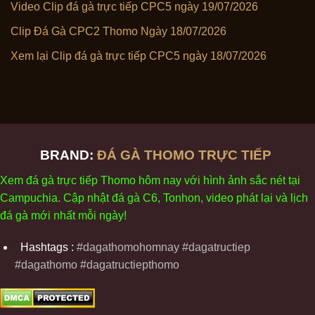
Video Clip đá gà trực tiếp CPC5 ngày 19/07/2026
Clip Đá Gà CPC2 Thomo Ngày 18/07/2026
Xem lại Clip đá gà trực tiếp CPC5 ngày 18/07/2026
BRAND:
ĐÁ GÀ THOMO TRỰC TIẾP
Xem
đ
á
gà
tr
ực tiếp Thomo
h
ôm
nay v
ới
h
ình
ảnh sắc
n
ét
t
ại
Campuchia. Cập nhật
đ
á
gà
C6,
Tonhon
, video
phát
l
ại
v
à
l
ịch
đ
á
gà
m
ới nhất mỗi
ng
ày
!
Hashtags :
#dagathomohomnay #dagatructiep
#dagathomo #dagatructiepthomo