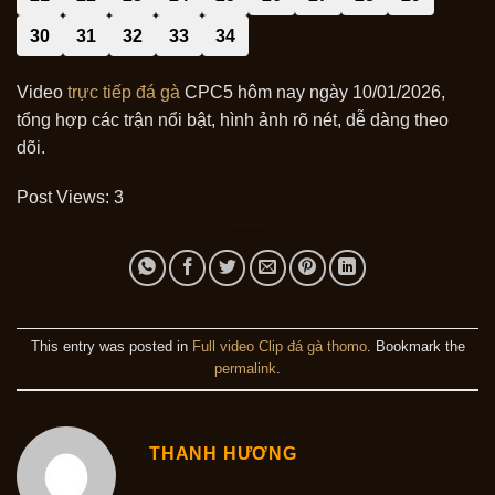
30
31
32
33
34
Video
trực tiếp đá gà
CPC5 hôm nay ngày 10/01/2026,
tổng hợp các trận nổi bật, hình ảnh rõ nét, dễ dàng theo
dõi.
Post Views:
3
This entry was posted in
Full video Clip đá gà thomo
. Bookmark the
permalink
.
THANH HƯƠNG