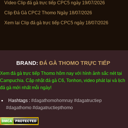
Video Clip đá gà trực tiếp CPC5 ngày 19/07/2026
Clip Đá Gà CPC2 Thomo Ngày 18/07/2026
Xem lại Clip đá gà trực tiếp CPC5 ngày 18/07/2026
BRAND:
ĐÁ GÀ THOMO TRỰC TIẾP
Xem
đ
á
gà
tr
ực tiếp Thomo
h
ôm
nay v
ới
h
ình
ảnh sắc
n
ét
t
ại
Campuchia. Cập nhật
đ
á
gà
C6,
Tonhon
, video
phát
l
ại
v
à
l
ịch
đ
á
gà
m
ới nhất mỗi
ng
ày
!
Hashtags :
#dagathomohomnay #dagatructiep
#dagathomo #dagatructiepthomo