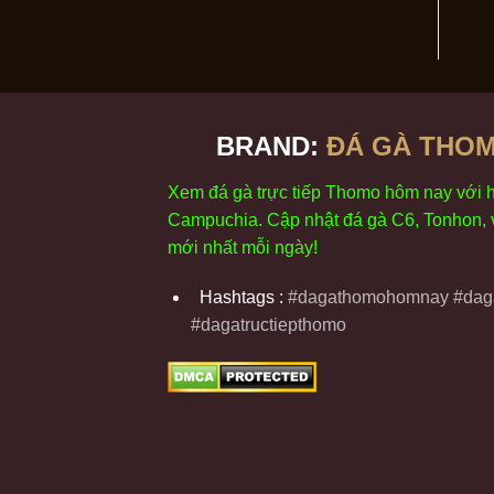
BRAND:
ĐÁ GÀ THOM
Xem
đ
á
gà
tr
ực tiếp Thomo
h
ôm
nay v
ới
Campuchia. Cập nhật
đ
á
gà
C6,
Tonhon
,
m
ới nhất mỗi
ng
ày
!
Hashtags :
#dagathomohomnay #daga
#dagatructiepthomo