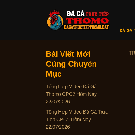
Skip
to
content
ĐÁ GÀ 
Bài Viết Mới
T
Cùng Chuyên
Mục
Tổng Hợp Video Đá Gà
Thomo CPC2 Hôm Nay
22/07/2026
Tổng Hợp Video Đá Gà Trực
Tiếp CPC5 Hôm Nay
22/07/2026