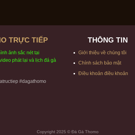
O TRỰC TIẾP
THÔNG TIN
h
ình
ảnh sắc
n
ét
t
ại
Giới thiệu về chúng tôi
 video
phát
l
ại
v
à
l
ịch
đ
á
gà
Chính sách bảo mật
Điều khoản điều khoản
tructiep #dagathomo
Copyright 2025 © Đá Gà Thomo