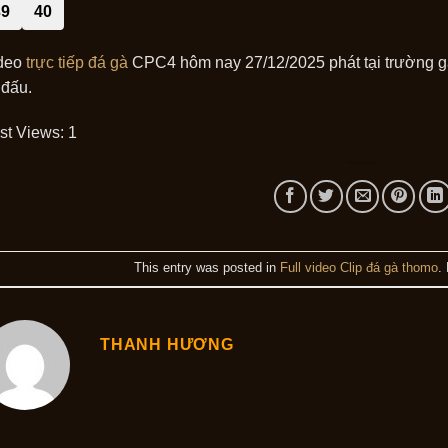
39
40
deo
trực tiếp đá gà
CPC4 hôm nay 27/12/2025 phát tại trường gà
 đấu.
st Views:
1
This entry was posted in
Full video Clip đá gà thomo
.
THANH HƯƠNG