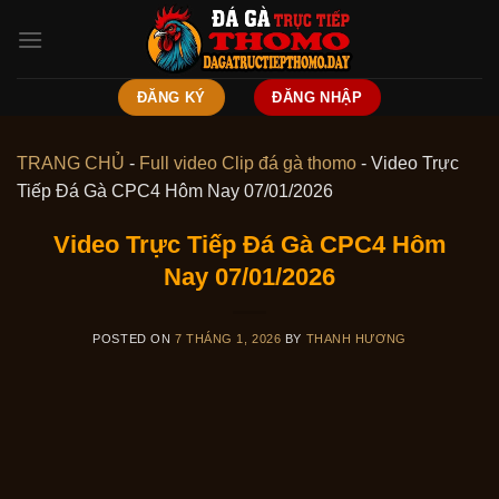
Skip
to
content
ĐĂNG KÝ
ĐĂNG NHẬP
TRANG CHỦ
-
Full video Clip đá gà thomo
-
Video Trực
Tiếp Đá Gà CPC4 Hôm Nay 07/01/2026
Video Trực Tiếp Đá Gà CPC4 Hôm
Nay 07/01/2026
POSTED ON
7 THÁNG 1, 2026
BY
THANH HƯƠNG