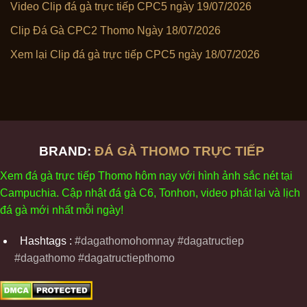
Video Clip đá gà trực tiếp CPC5 ngày 19/07/2026
Clip Đá Gà CPC2 Thomo Ngày 18/07/2026
Xem lại Clip đá gà trực tiếp CPC5 ngày 18/07/2026
BRAND:
ĐÁ GÀ THOMO TRỰC TIẾP
Xem
đ
á
gà
tr
ực tiếp Thomo
h
ôm
nay v
ới
h
ình
ảnh sắc
n
ét
t
ại
Campuchia. Cập nhật
đ
á
gà
C6,
Tonhon
, video
phát
l
ại
v
à
l
ịch
đ
á
gà
m
ới nhất mỗi
ng
ày
!
Hashtags :
#dagathomohomnay #dagatructiep
#dagathomo #dagatructiepthomo