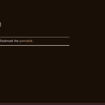
 Bookmark the
permalink
.