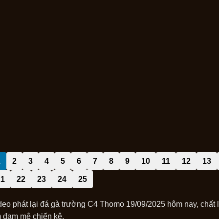
1
2
3
4
5
6
7
8
9
10
11
12
13
21
22
23
24
25
deo phát lại đá gà trường C4 Thomo 19/09/2025 hôm nay, chất
 đam mê chiến kê.