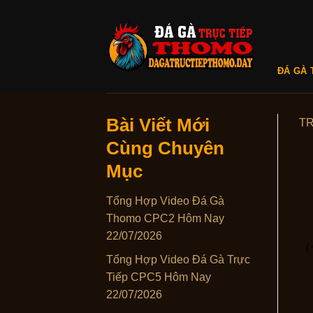
Skip
to
content
ĐÁ GÀ 
Bài Viết Mới
T
Cùng Chuyên
Mục
Tổng Hợp Video Đá Gà
Thomo CPC2 Hôm Nay
22/07/2026
Tổng Hợp Video Đá Gà Trực
Tiếp CPC5 Hôm Nay
22/07/2026