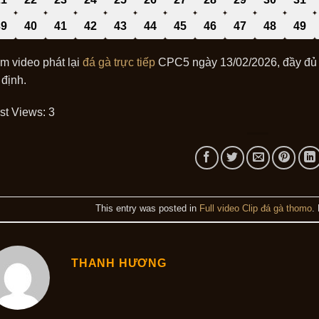
39
40
41
42
43
44
45
46
47
48
49
m video phát lại
đá gà trực tiếp
CPC5 ngày 13/02/2026, đầy đủ t
 định.
st Views:
3
This entry was posted in
Full video Clip đá gà thomo
.
THANH HƯƠNG