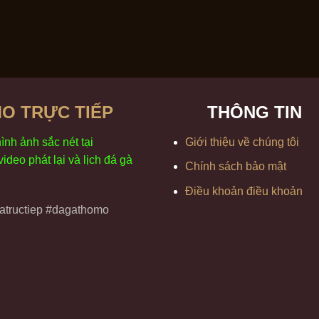
O TRỰC TIẾP
THÔNG TIN
h
ình
ảnh sắc
n
ét
t
ại
Giới thiệu về chúng tôi
 video
phát
l
ại
v
à
l
ịch
đ
á
gà
Chính sách bảo mật
Điều khoản điều khoản
tructiep #dagathomo