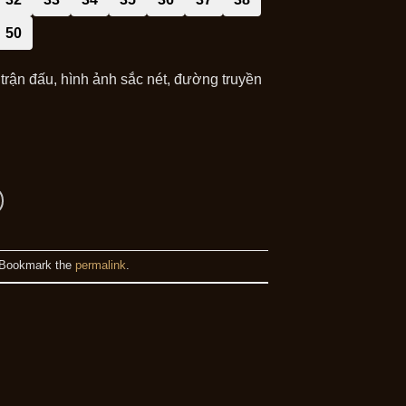
50
rận đấu, hình ảnh sắc nét, đường truyền
 Bookmark the
permalink
.