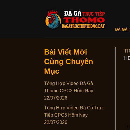
Skip
to
content
ĐÁ GÀ 
Bài Viết Mới
T
H
Cùng Chuyên
Mục
Tổng Hợp Video Đá Gà
Thomo CPC2 Hôm Nay
22/07/2026
Tổng Hợp Video Đá Gà Trực
Tiếp CPC5 Hôm Nay
22/07/2026