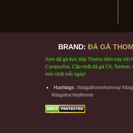
BRAND:
ĐÁ GÀ THOM
Xem
đ
á
gà
tr
ực tiếp Thomo
h
ôm
nay v
ới
Campuchia. Cập nhật
đ
á
gà
C6,
Tonhon
,
m
ới nhất mỗi
ng
ày
!
Hashtags :
#dagathomohomnay #daga
#dagatructiepthomo