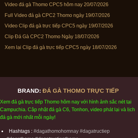
Video đá gà Thomo CPC5 hôm nay 20/07/2026
Full Video đá gà CPC2 Thomo ngày 19/07/2026
Video Clip đá gà trực tiếp CPC5 ngày 19/07/2026
Clip Đá Gà CPC2 Thomo Ngày 18/07/2026
Xem lại Clip đá gà trực tiếp CPC5 ngày 18/07/2026
BRAND:
ĐÁ GÀ THOMO TRỰC TIẾP
Xem
đ
á
gà
tr
ực tiếp Thomo
h
ôm
nay v
ới
h
ình
ảnh sắc
n
ét
t
ại
Campuchia. Cập nhật
đ
á
gà
C6,
Tonhon
, video
phát
l
ại
v
à
l
ịch
đ
á
gà
m
ới nhất mỗi
ng
ày
!
Hashtags :
#dagathomohomnay #dagatructiep