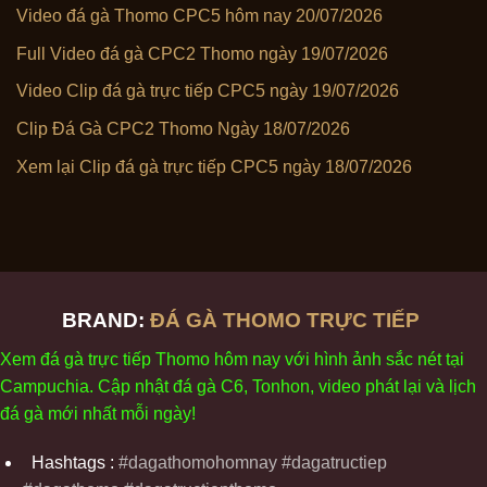
Video đá gà Thomo CPC5 hôm nay 20/07/2026
Full Video đá gà CPC2 Thomo ngày 19/07/2026
Video Clip đá gà trực tiếp CPC5 ngày 19/07/2026
Clip Đá Gà CPC2 Thomo Ngày 18/07/2026
Xem lại Clip đá gà trực tiếp CPC5 ngày 18/07/2026
BRAND:
ĐÁ GÀ THOMO TRỰC TIẾP
Xem
đ
á
gà
tr
ực tiếp Thomo
h
ôm
nay v
ới
h
ình
ảnh sắc
n
ét
t
ại
Campuchia. Cập nhật
đ
á
gà
C6,
Tonhon
, video
phát
l
ại
v
à
l
ịch
đ
á
gà
m
ới nhất mỗi
ng
ày
!
Hashtags :
#dagathomohomnay #dagatructiep