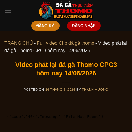
Skip
to
content
ĐĂNG KÝ
ĐĂNG NHẬP
TRANG CHỦ
-
Full video Clip đá gà thomo
-
Video phát lại
đá gà Thomo CPC3 hôm nay 14/06/2026
Video phát lại đá gà Thomo CPC3
hôm nay 14/06/2026
POSTED ON
14 THÁNG 6, 2026
BY
THANH HƯƠNG