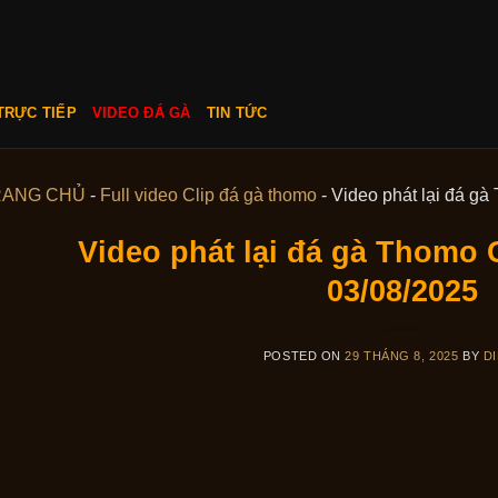
TRỰC TIẾP
VIDEO ĐÁ GÀ
TIN TỨC
RANG CHỦ
-
Full video Clip đá gà thomo
-
Video phát lại đá gà
Video phát lại đá gà Thomo C
03/08/2025
POSTED ON
29 THÁNG 8, 2025
BY
DI