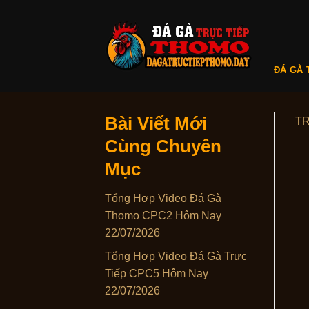
Skip
to
content
ĐÁ GÀ 
Bài Viết Mới
T
Cùng Chuyên
Mục
Tổng Hợp Video Đá Gà
Thomo CPC2 Hôm Nay
22/07/2026
Tổng Hợp Video Đá Gà Trực
Tiếp CPC5 Hôm Nay
22/07/2026