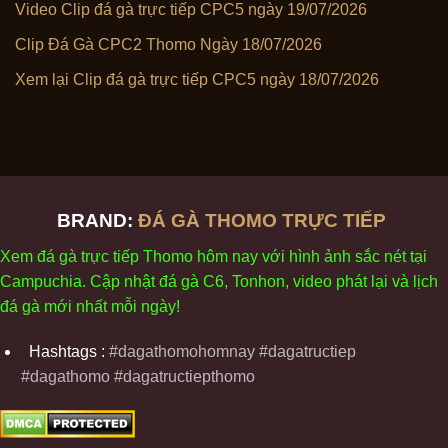
Video Clip đá gà trực tiếp CPC5 ngày 19/07/2026
Clip Đá Gà CPC2 Thomo Ngày 18/07/2026
Xem lại Clip đá gà trực tiếp CPC5 ngày 18/07/2026
BRAND:
ĐÁ GÀ THOMO TRỰC TIẾP
Xem
đ
á
gà
tr
ực tiếp Thomo
h
ôm
nay v
ới
h
ình
ảnh sắc
n
ét
t
ại
Campuchia. Cập nhật
đ
á
gà
C6,
Tonhon
, video
phát
l
ại
v
à
l
ịch
đ
á
gà
m
ới nhất mỗi
ng
ày
!
Hashtags :
#dagathomohomnay #dagatructiep
#dagathomo #dagatructiepthomo