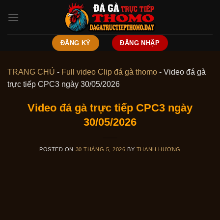
Skip
to
content
ĐĂNG KÝ
ĐĂNG NHẬP
TRANG CHỦ
-
Full video Clip đá gà thomo
-
Video đá gà
trực tiếp CPC3 ngày 30/05/2026
Video đá gà trực tiếp CPC3 ngày
30/05/2026
POSTED ON
30 THÁNG 5, 2026
BY
THANH HƯƠNG