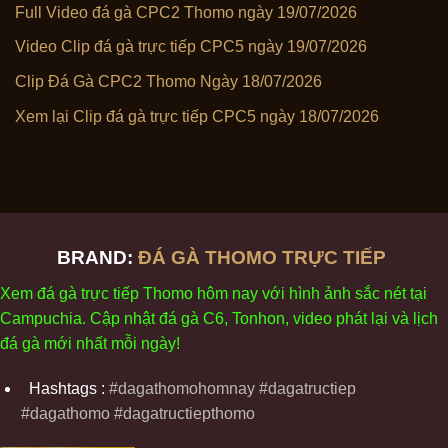
Full Video đá gà CPC2 Thomo ngày 19/07/2026
Video Clip đá gà trực tiếp CPC5 ngày 19/07/2026
Clip Đá Gà CPC2 Thomo Ngày 18/07/2026
Xem lại Clip đá gà trực tiếp CPC5 ngày 18/07/2026
BRAND:
ĐÁ GÀ THOMO TRỰC TIẾP
Xem
đ
á
gà
tr
ực tiếp Thomo
h
ôm
nay v
ới
h
ình
ảnh sắc
n
ét
t
ại
Campuchia. Cập nhật
đ
á
gà
C6,
Tonhon
, video
phát
l
ại
v
à
l
ịch
đ
á
gà
m
ới nhất mỗi
ng
ày
!
Hashtags :
#dagathomohomnay #dagatructiep
#dagathomo #dagatructiepthomo