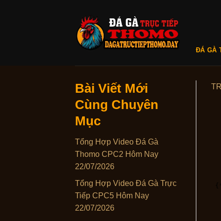
Skip
to
content
ĐÁ GÀ 
Bài Viết Mới
T
Cùng Chuyên
Mục
Tổng Hợp Video Đá Gà
Thomo CPC2 Hôm Nay
22/07/2026
Tổng Hợp Video Đá Gà Trực
Tiếp CPC5 Hôm Nay
22/07/2026