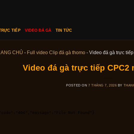
TRỰC TIẾP
VIDEO ĐÁ GÀ
TIN TỨC
RANG CHỦ
-
Full video Clip đá gà thomo
-
Video đá gà trực ti
Video đá gà trực tiếp CPC2 
POSTED ON
7 THÁNG 7, 2026
BY
THAN