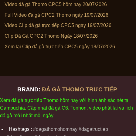
Video đá gà Thomo CPC5 hôm nay 20/07/2026
Full Video đá gà CPC2 Thomo ngày 19/07/2026
Video Clip đá gà trực tiếp CPC5 ngày 19/07/2026
Clip Đá Gà CPC2 Thomo Ngày 18/07/2026
Xem lại Clip đá gà trực tiếp CPC5 ngày 18/07/2026
BRAND:
ĐÁ GÀ THOMO TRỰC TIẾP
Xem
đ
á
gà
tr
ực tiếp Thomo
h
ôm
nay v
ới
h
ình
ảnh sắc
n
ét
t
ại
Campuchia. Cập nhật
đ
á
gà
C6,
Tonhon
, video
phát
l
ại
v
à
l
ịch
đ
á
gà
m
ới nhất mỗi
ng
ày
!
Hashtags :
#dagathomohomnay #dagatructiep