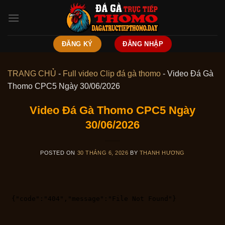
Skip
to
content
ĐĂNG KÝ
ĐĂNG NHẬP
TRANG CHỦ
-
Full video Clip đá gà thomo
-
Video Đá Gà
Thomo CPC5 Ngày 30/06/2026
Video Đá Gà Thomo CPC5 Ngày
30/06/2026
POSTED ON
30 THÁNG 6, 2026
BY
THANH HƯƠNG