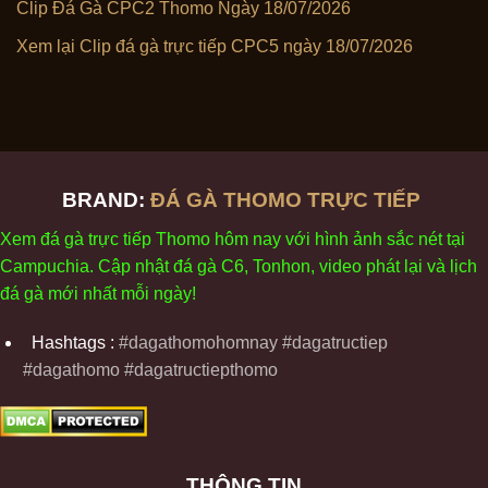
Clip Đá Gà CPC2 Thomo Ngày 18/07/2026
Xem lại Clip đá gà trực tiếp CPC5 ngày 18/07/2026
BRAND:
ĐÁ GÀ THOMO TRỰC TIẾP
Xem
đ
á
gà
tr
ực tiếp Thomo
h
ôm
nay v
ới
h
ình
ảnh sắc
n
ét
t
ại
Campuchia. Cập nhật
đ
á
gà
C6,
Tonhon
, video
phát
l
ại
v
à
l
ịch
đ
á
gà
m
ới nhất mỗi
ng
ày
!
Hashtags :
#dagathomohomnay #dagatructiep
#dagathomo #dagatructiepthomo
THÔNG TIN