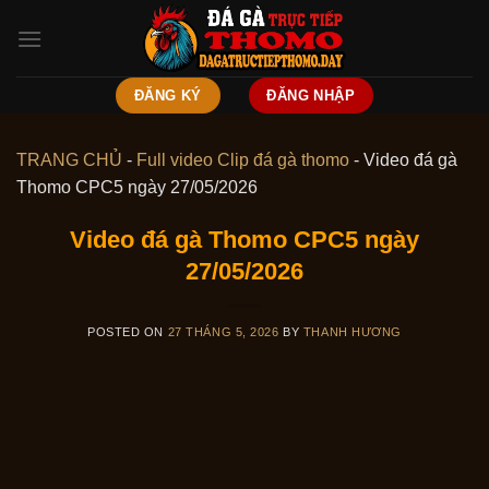
Skip
to
content
ĐĂNG KÝ
ĐĂNG NHẬP
TRANG CHỦ
-
Full video Clip đá gà thomo
-
Video đá gà
Thomo CPC5 ngày 27/05/2026
Video đá gà Thomo CPC5 ngày
27/05/2026
POSTED ON
27 THÁNG 5, 2026
BY
THANH HƯƠNG