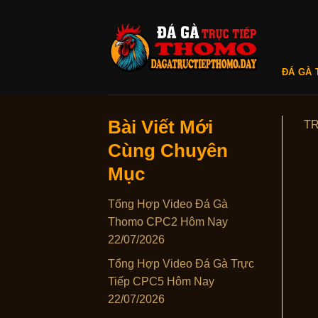
Skip
to
content
ĐÁ GÀ 
Bài Viết Mới
T
Cùng Chuyên
Mục
Tổng Hợp Video Đá Gà
Thomo CPC2 Hôm Nay
22/07/2026
Tổng Hợp Video Đá Gà Trực
Tiếp CPC5 Hôm Nay
22/07/2026