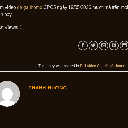
m video
đá gà thomo
CPC5 ngày 19/05/2026 mượt mà trên mọi th
ện nay.
st Views:
1
This entry was posted in
Full video Clip đá gà thomo
.
THANH HƯƠNG