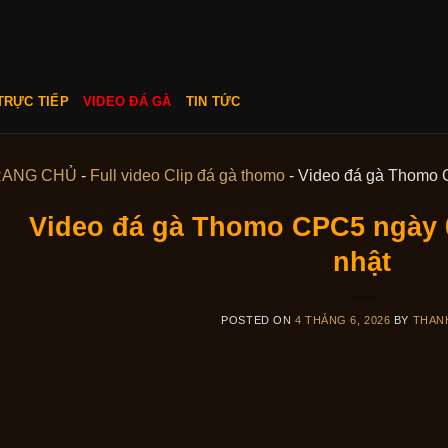
TRỰC TIẾP
VIDEO ĐÁ GÀ
TIN TỨC
RANG CHỦ
-
Full video Clip đá gà thomo
-
Video đá gà Thomo 
Video đá gà Thomo CPC5 ngày 
nhật
POSTED ON
4 THÁNG 6, 2026
BY
THAN