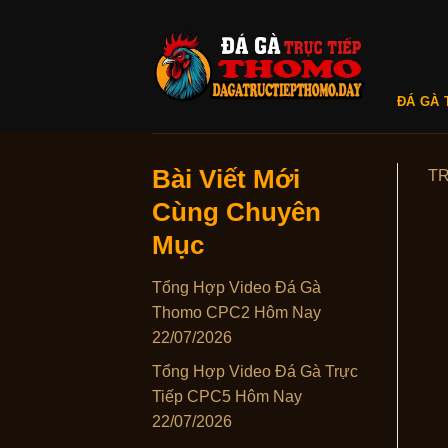
Skip
to
content
ĐÁ GÀ 
Bài Viết Mới
T
Cùng Chuyên
Mục
Tổng Hợp Video Đá Gà
Thomo CPC2 Hôm Nay
22/07/2026
Tổng Hợp Video Đá Gà Trực
Tiếp CPC5 Hôm Nay
22/07/2026