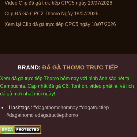
Video Clip đá gà trực tiếp CPC5 ngày 19/07/2026
Clip Đá Gà CPC2 Thomo Ngày 18/07/2026
Xem lại Clip đá gà trực tiếp CPC5 ngày 18/07/2026
BRAND:
ĐÁ GÀ THOMO TRỰC TIẾP
Xem
đ
á
gà
tr
ực tiếp Thomo
h
ôm
nay v
ới
h
ình
ảnh sắc
n
ét
t
ại
Campuchia. Cập nhật
đ
á
gà
C6,
Tonhon
, video
phát
l
ại
v
à
l
ịch
đ
á
gà
m
ới nhất mỗi
ng
ày
!
Hashtags :
#dagathomohomnay #dagatructiep
#dagathomo #dagatructiepthomo