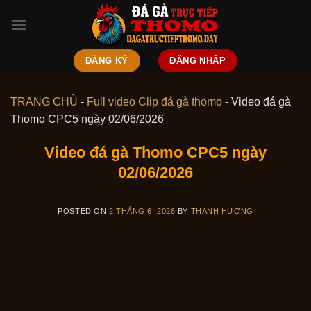
Skip
to
content
ĐĂNG KÝ
ĐĂNG NHẬP
TRANG CHỦ
-
Full video Clip đá gà thomo
-
Video đá gà
Thomo CPC5 ngày 02/06/2026
Video đá gà Thomo CPC5 ngày
02/06/2026
POSTED ON
2 THÁNG 6, 2026
BY
THANH HƯƠNG