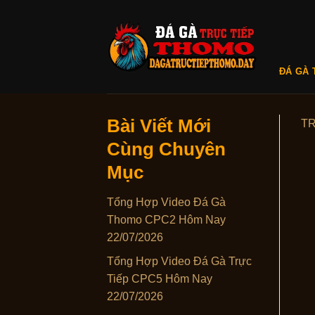
Skip
to
content
ĐÁ GÀ 
Bài Viết Mới
T
Cùng Chuyên
Mục
Tổng Hợp Video Đá Gà
Thomo CPC2 Hôm Nay
22/07/2026
Tổng Hợp Video Đá Gà Trực
Tiếp CPC5 Hôm Nay
22/07/2026