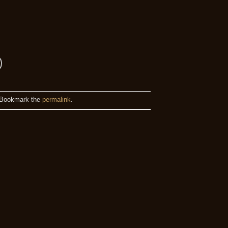
 Bookmark the
permalink
.