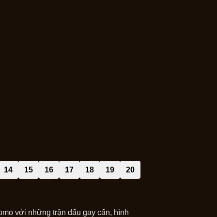
14
15
16
17
18
19
20
mo với những trận đấu gay cấn, hình