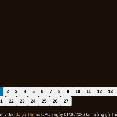
1
2
3
4
5
6
7
8
9
10
11
12
13
21
22
23
24
25
26
27
m video
đá gà Thomo
CPC5 ngày 01/06/2026 tại trường gà Tho