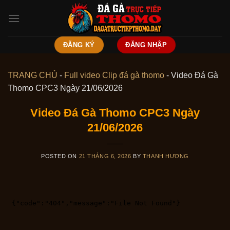
Skip
to
content
ĐĂNG KÝ
ĐĂNG NHẬP
TRANG CHỦ
-
Full video Clip đá gà thomo
-
Video Đá Gà
Thomo CPC3 Ngày 21/06/2026
Video Đá Gà Thomo CPC3 Ngày
21/06/2026
POSTED ON
21 THÁNG 6, 2026
BY
THANH HƯƠNG