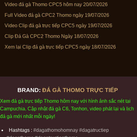
Video đá gà Thomo CPC5 hôm nay 20/07/2026
Full Video đá gà CPC2 Thomo ngày 19/07/2026
Video Clip đá gà trực tiếp CPC5 ngày 19/07/2026
Clip Đá Gà CPC2 Thomo Ngày 18/07/2026
Xem lại Clip đá gà trực tiếp CPC5 ngày 18/07/2026
BRAND:
ĐÁ GÀ THOMO TRỰC TIẾP
Xem
đ
á
gà
tr
ực tiếp Thomo
h
ôm
nay v
ới
h
ình
ảnh sắc
n
ét
t
ại
Campuchia. Cập nhật
đ
á
gà
C6,
Tonhon
, video
phát
l
ại
v
à
l
ịch
đ
á
gà
m
ới nhất mỗi
ng
ày
!
Hashtags :
#dagathomohomnay #dagatructiep