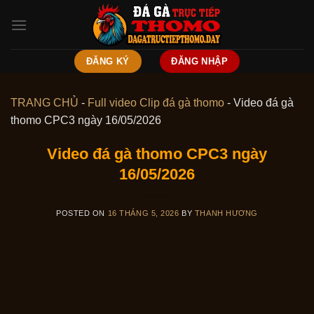
Skip
to
content
ĐĂNG KÝ
ĐĂNG NHẬP
TRANG CHỦ
-
Full video Clip đá gà thomo
-
Video đá gà
thomo CPC3 ngày 16/05/2026
Video đá gà thomo CPC3 ngày
16/05/2026
POSTED ON
16 THÁNG 5, 2026
BY
THANH HƯƠNG