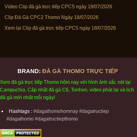
Video Clip đá gà trực tiếp CPC5 ngày 19/07/2026
Clip Đá Gà CPC2 Thomo Ngày 18/07/2026
Xem lại Clip đá gà trực tiếp CPC5 ngày 18/07/2026
BRAND:
ĐÁ GÀ THOMO TRỰC TIẾP
Xem
đ
á
gà
tr
ực tiếp Thomo
h
ôm
nay v
ới
h
ình
ảnh sắc
n
ét
t
ại
Campuchia. Cập nhật
đ
á
gà
C6,
Tonhon
, video
phát
l
ại
v
à
l
ịch
đ
á
gà
m
ới nhất mỗi
ng
ày
!
Hashtags :
#dagathomohomnay #dagatructiep
#dagathomo #dagatructiepthomo