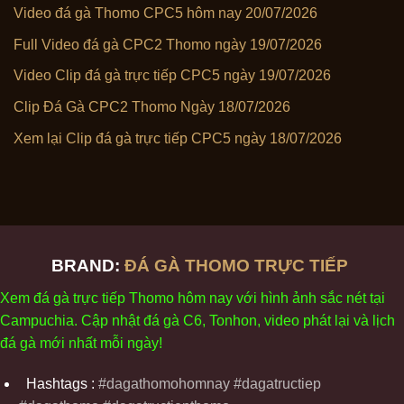
Video đá gà Thomo CPC5 hôm nay 20/07/2026
Full Video đá gà CPC2 Thomo ngày 19/07/2026
Video Clip đá gà trực tiếp CPC5 ngày 19/07/2026
Clip Đá Gà CPC2 Thomo Ngày 18/07/2026
Xem lại Clip đá gà trực tiếp CPC5 ngày 18/07/2026
BRAND:
ĐÁ GÀ THOMO TRỰC TIẾP
Xem
đ
á
gà
tr
ực tiếp Thomo
h
ôm
nay v
ới
h
ình
ảnh sắc
n
ét
t
ại
Campuchia. Cập nhật
đ
á
gà
C6,
Tonhon
, video
phát
l
ại
v
à
l
ịch
đ
á
gà
m
ới nhất mỗi
ng
ày
!
Hashtags :
#dagathomohomnay #dagatructiep