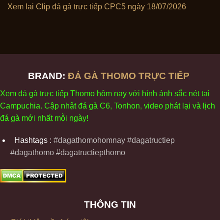
Xem lại Clip đá gà trực tiếp CPC5 ngày 18/07/2026
BRAND:
ĐÁ GÀ THOMO TRỰC TIẾP
Xem
đ
á
gà
tr
ực tiếp Thomo
h
ôm
nay v
ới
h
ình
ảnh sắc
n
ét
t
ại
Campuchia. Cập nhật
đ
á
gà
C6,
Tonhon
, video
phát
l
ại
v
à
l
ịch
đ
á
gà
m
ới nhất mỗi
ng
ày
!
Hashtags :
#dagathomohomnay #dagatructiep
#dagathomo #dagatructiepthomo
THÔNG TIN