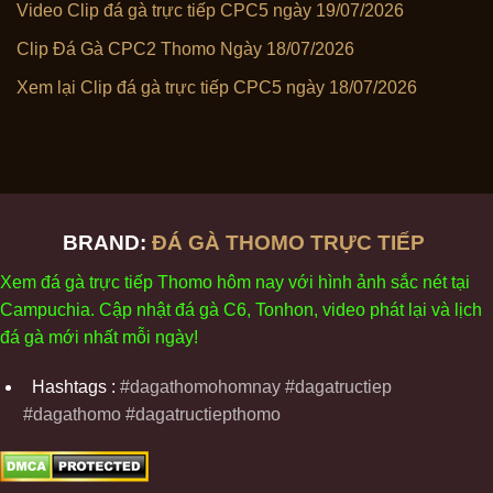
Video Clip đá gà trực tiếp CPC5 ngày 19/07/2026
Clip Đá Gà CPC2 Thomo Ngày 18/07/2026
Xem lại Clip đá gà trực tiếp CPC5 ngày 18/07/2026
BRAND:
ĐÁ GÀ THOMO TRỰC TIẾP
Xem
đ
á
gà
tr
ực tiếp Thomo
h
ôm
nay v
ới
h
ình
ảnh sắc
n
ét
t
ại
Campuchia. Cập nhật
đ
á
gà
C6,
Tonhon
, video
phát
l
ại
v
à
l
ịch
đ
á
gà
m
ới nhất mỗi
ng
ày
!
Hashtags :
#dagathomohomnay #dagatructiep
#dagathomo #dagatructiepthomo