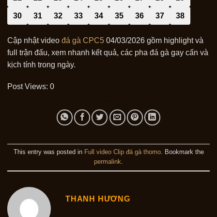
30
31
32
33
34
35
36
37
38
Cập nhật video
đá gà CPC5
04/03/2026 gồm highlight và
full trận đấu, xem nhanh kết quả, các pha đá gà gay cấn và
kịch tính trong ngày.
Post Views:
0
This entry was posted in
Full video Clip đá gà thomo
. Bookmark the
permalink
.
THANH HƯƠNG