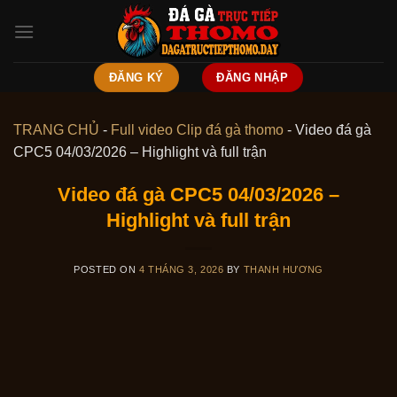
Skip
to
content
ĐĂNG KÝ
ĐĂNG NHẬP
TRANG CHỦ
-
Full video Clip đá gà thomo
-
Video đá gà
CPC5 04/03/2026 – Highlight và full trận
Video đá gà CPC5 04/03/2026 –
Highlight và full trận
POSTED ON
4 THÁNG 3, 2026
BY
THANH HƯƠNG