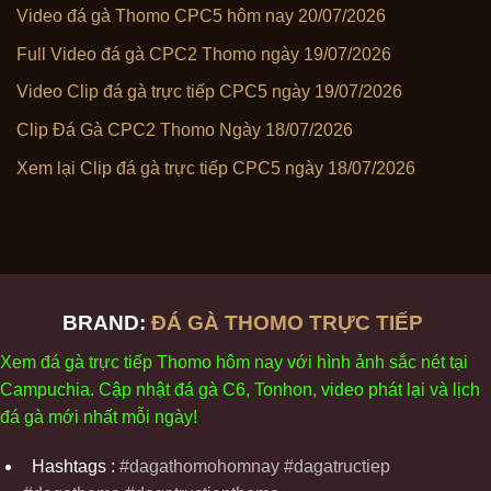
Video đá gà Thomo CPC5 hôm nay 20/07/2026
Full Video đá gà CPC2 Thomo ngày 19/07/2026
Video Clip đá gà trực tiếp CPC5 ngày 19/07/2026
Clip Đá Gà CPC2 Thomo Ngày 18/07/2026
Xem lại Clip đá gà trực tiếp CPC5 ngày 18/07/2026
BRAND:
ĐÁ GÀ THOMO TRỰC TIẾP
Xem
đ
á
gà
tr
ực tiếp Thomo
h
ôm
nay v
ới
h
ình
ảnh sắc
n
ét
t
ại
Campuchia. Cập nhật
đ
á
gà
C6,
Tonhon
, video
phát
l
ại
v
à
l
ịch
đ
á
gà
m
ới nhất mỗi
ng
ày
!
Hashtags :
#dagathomohomnay #dagatructiep