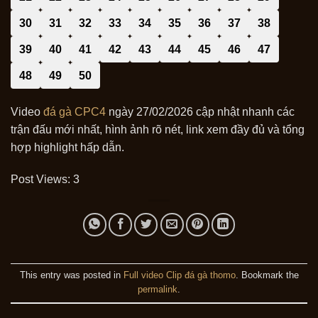
30
31
32
33
34
35
36
37
38
39
40
41
42
43
44
45
46
47
48
49
50
Video
đá gà CPC4
ngày 27/02/2026 cập nhật nhanh các
trận đấu mới nhất, hình ảnh rõ nét, link xem đầy đủ và tổng
hợp highlight hấp dẫn.
Post Views:
3
This entry was posted in
Full video Clip đá gà thomo
. Bookmark the
permalink
.