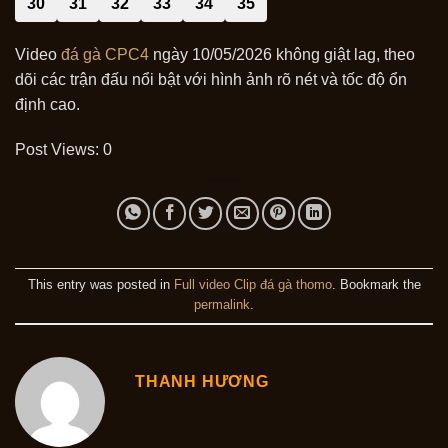
30
31
32
33
34
35
Video
đá gà CPC4
ngày 10/05/2026 không giật lag, theo
dõi các trận đấu nổi bật với hình ảnh rõ nét và tốc độ ổn
định cao.
Post Views:
0
This entry was posted in
Full video Clip đá gà thomo
. Bookmark the
permalink
.
THANH HƯƠNG