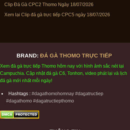
Clip Đá Gà CPC2 Thomo Ngày 18/07/2026
Xem lại Clip đá gà trực tiếp CPC5 ngày 18/07/2026
BRAND:
ĐÁ GÀ THOMO TRỰC TIẾP
Xem
đ
á
gà
tr
ực tiếp Thomo
h
ôm
nay v
ới
h
ình
ảnh sắc
n
ét
t
ại
Campuchia. Cập nhật
đ
á
gà
C6,
Tonhon
, video
phát
l
ại
v
à
l
ịch
đ
á
gà
m
ới nhất mỗi
ng
ày
!
Hashtags :
#dagathomohomnay #dagatructiep
#dagathomo #dagatructiepthomo