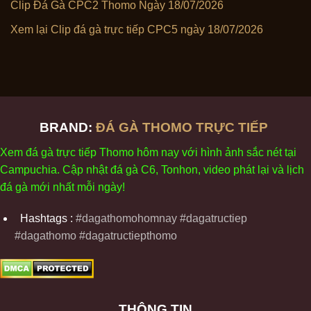
Clip Đá Gà CPC2 Thomo Ngày 18/07/2026
Xem lại Clip đá gà trực tiếp CPC5 ngày 18/07/2026
BRAND:
ĐÁ GÀ THOMO TRỰC TIẾP
Xem
đ
á
gà
tr
ực tiếp Thomo
h
ôm
nay v
ới
h
ình
ảnh sắc
n
ét
t
ại
Campuchia. Cập nhật
đ
á
gà
C6,
Tonhon
, video
phát
l
ại
v
à
l
ịch
đ
á
gà
m
ới nhất mỗi
ng
ày
!
Hashtags :
#dagathomohomnay #dagatructiep
#dagathomo #dagatructiepthomo
THÔNG TIN