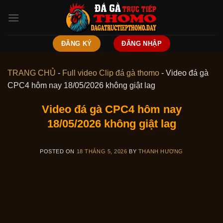
Skip
to
content
ĐĂNG KÝ
ĐĂNG NHẬP
TRANG CHỦ
-
Full video Clip đá gà thomo
-
Video đá gà
CPC4 hôm nay 18/05/2026 không giật lag
Video đá gà CPC4 hôm nay
18/05/2026 không giật lag
POSTED ON
18 THÁNG 5, 2026
BY
THANH HƯƠNG