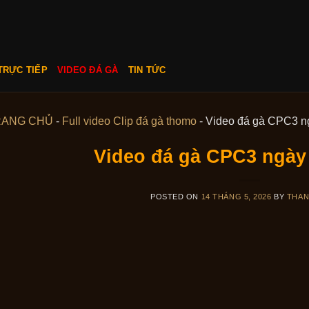
TRỰC TIẾP
VIDEO ĐÁ GÀ
TIN TỨC
RANG CHỦ
-
Full video Clip đá gà thomo
-
Video đá gà CPC3 n
Video đá gà CPC3 ngày 
POSTED ON
14 THÁNG 5, 2026
BY
THA