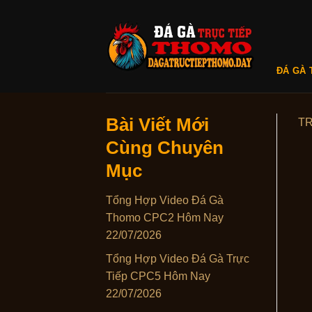
Skip
to
content
ĐÁ GÀ 
Bài Viết Mới
T
Cùng Chuyên
Mục
Tổng Hợp Video Đá Gà
Thomo CPC2 Hôm Nay
22/07/2026
Tổng Hợp Video Đá Gà Trực
Tiếp CPC5 Hôm Nay
22/07/2026