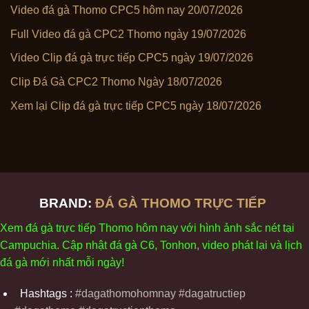
Video đá gà Thomo CPC5 hôm nay 20/07/2026
Full Video đá gà CPC2 Thomo ngày 19/07/2026
Video Clip đá gà trực tiếp CPC5 ngày 19/07/2026
Clip Đá Gà CPC2 Thomo Ngày 18/07/2026
Xem lại Clip đá gà trực tiếp CPC5 ngày 18/07/2026
BRAND:
ĐÁ GÀ THOMO TRỰC TIẾP
Xem
đ
á
gà
tr
ực tiếp Thomo
h
ôm
nay v
ới
h
ình
ảnh sắc
n
ét
t
ại
Campuchia. Cập nhật
đ
á
gà
C6,
Tonhon
, video
phát
l
ại
v
à
l
ịch
đ
á
gà
m
ới nhất mỗi
ng
ày
!
Hashtags :
#dagathomohomnay #dagatructiep