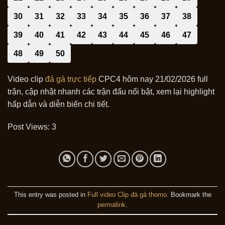
30
31
32
33
34
35
36
37
38
39
40
41
42
43
44
45
46
47
48
49
50
Video clip
đá gà trực tiếp
CPC4 hôm nay 21/02/2026 full
trận, cập nhật nhanh các trận đấu nổi bật, xem lại highlight
hấp dẫn và diễn biến chi tiết.
Post Views:
3
This entry was posted in
Full video Clip đá gà thomo
. Bookmark the
permalink
.