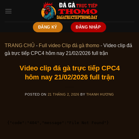
Skip
to
content
ĐĂNG KÝ
ĐĂNG NHẬP
TRANG CHỦ
-
Full video Clip đá gà thomo
-
Video clip đá
gà trực tiếp CPC4 hôm nay 21/02/2026 full trận
Video clip đá gà trực tiếp CPC4
hôm nay 21/02/2026 full trận
POSTED ON
21 THÁNG 2, 2026
BY
THANH HƯƠNG