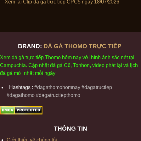
Xem lại Clip đá gà trực tiếp CPC5 ngày 18/07/2026
BRAND:
ĐÁ GÀ THOMO TRỰC TIẾP
Xem
đ
á
gà
tr
ực tiếp Thomo
h
ôm
nay v
ới
h
ình
ảnh sắc
n
ét
t
ại
Campuchia. Cập nhật
đ
á
gà
C6,
Tonhon
, video
phát
l
ại
v
à
l
ịch
đ
á
gà
m
ới nhất mỗi
ng
ày
!
Hashtags :
#dagathomohomnay #dagatructiep
#dagathomo #dagatructiepthomo
THÔNG TIN
Giới thiệu về chúng tôi