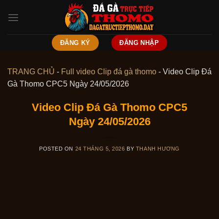
Skip
to
content
ĐĂNG KÝ
ĐĂNG NHẬP
TRANG CHỦ
-
Full video Clip đá gà thomo
-
Video Clip Đá
Gà Thomo CPC5 Ngày 24/05/2026
Video Clip Đá Gà Thomo CPC5
Ngày 24/05/2026
POSTED ON
24 THÁNG 5, 2026
BY
THANH HƯƠNG