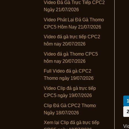
Video Đá Gà Trực Tiếp CPC2
Ngày 21/07/2026
Video Phát Lại Đá Gà Thomo
CPC5 Hôm Nay 21/07/2026
Video đá gà trực tiếp CPC2
hôm nay 20/07/2026
Video đá gà Thomo CPC5
hôm nay 20/07/2026
Full Video đá gà CPC2
Thomo ngày 19/07/2026
Video Clip đá gà trực tiếp
CPC5 ngày 19/07/2026
Clip Đá Gà CPC2 Thomo
Ngày 18/07/2026
Xem lại Clip đá gà trực tiếp
Vi