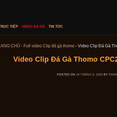
TRỰC TIẾP
VIDEO ĐÁ GÀ
TIN TỨC
RANG CHỦ
-
Full video Clip đá gà thomo
-
Video Clip Đá Gà T
Video Clip Đá Gà Thomo CPC2
POSTED ON
24 THÁNG 5, 2026
BY
THA