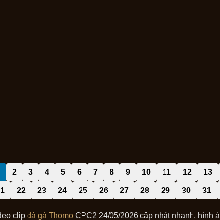
1
2
3
4
5
6
7
8
9
10
11
12
13
21
22
23
24
25
26
27
28
29
30
31
deo clip
đá gà Thomo
CPC2 24/05/2026 cập nhật nhanh, hình ả