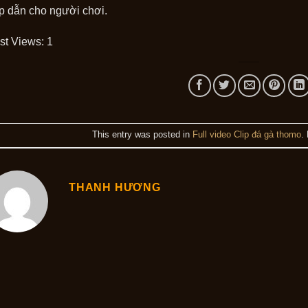
p dẫn cho người chơi.
st Views:
1
This entry was posted in
Full video Clip đá gà thomo
.
THANH HƯƠNG