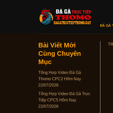
Skip
to
content
ĐÁ GÀ 
Bài Viết Mới
T
Cùng Chuyên
Mục
Tổng Hợp Video Đá Gà
Thomo CPC2 Hôm Nay
22/07/2026
Tổng Hợp Video Đá Gà Trực
Tiếp CPC5 Hôm Nay
22/07/2026