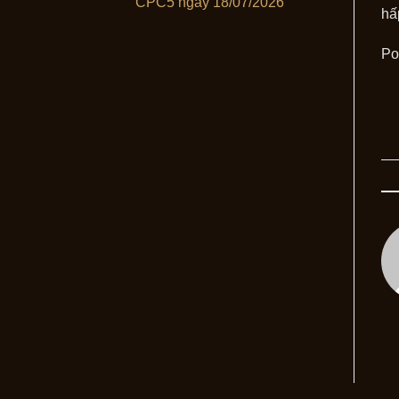
CPC5 ngày 18/07/2026
hấ
Po