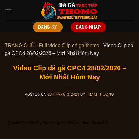
Skip
to
content
ĐĂNG KÝ
ĐĂNG NHẬP
TRANG CHỦ
-
Full video Clip đá gà thomo
-
Video Clip đá
gà CPC4 28/02/2026 – Mới Nhất Hôm Nay
Video Clip đá gà CPC4 28/02/2026 –
Mới Nhất Hôm Nay
POSTED ON
28 THÁNG 2, 2026
BY
THANH HƯƠNG