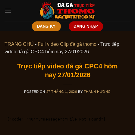
Skip
to
content
ĐĂNG KÝ
ĐĂNG NHẬP
TRANG CHỦ
-
Full video Clip đá gà thomo
-
Trực tiếp
video đá gà CPC4 hôm nay 27/01/2026
Trực tiếp video đá gà CPC4 hôm
nay 27/01/2026
POSTED ON
27 THÁNG 1, 2026
BY
THANH HƯƠNG