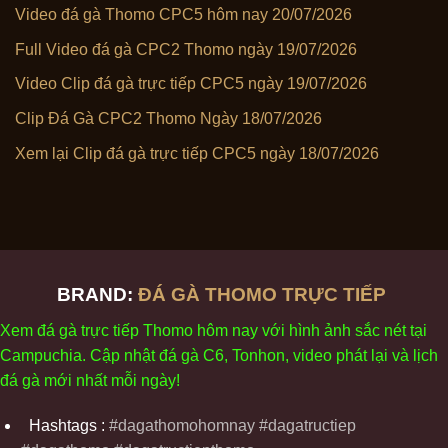
Video đá gà Thomo CPC5 hôm nay 20/07/2026
Full Video đá gà CPC2 Thomo ngày 19/07/2026
Video Clip đá gà trực tiếp CPC5 ngày 19/07/2026
Clip Đá Gà CPC2 Thomo Ngày 18/07/2026
Xem lại Clip đá gà trực tiếp CPC5 ngày 18/07/2026
BRAND:
ĐÁ GÀ THOMO TRỰC TIẾP
Xem
đ
á
gà
tr
ực tiếp Thomo
h
ôm
nay v
ới
h
ình
ảnh sắc
n
ét
t
ại
Campuchia. Cập nhật
đ
á
gà
C6,
Tonhon
, video
phát
l
ại
v
à
l
ịch
đ
á
gà
m
ới nhất mỗi
ng
ày
!
Hashtags :
#dagathomohomnay #dagatructiep