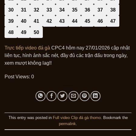
30
31
32
33
34
35
36
37
38
39
40
41
42
43
44
45
46
47
48
49
50
Trực tiếp video đá gà
CPC4 hôm nay 27/01/2026 cập nhật
liên tục, hình ảnh sắc nét, đầy đủ các trận đấu trong ngày,
xem mượt không lag!!
Post Views:
0
This entry was posted in
Full video Clip đá gà thomo
. Bookmark the
permalink
.