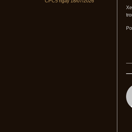
CPC5 ngày 18/07/2026
X
tr
Po