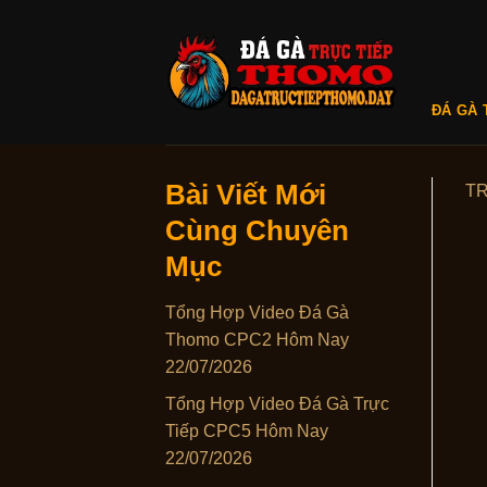
Skip
to
content
ĐÁ GÀ 
Bài Viết Mới
T
Cùng Chuyên
Mục
Tổng Hợp Video Đá Gà
Thomo CPC2 Hôm Nay
22/07/2026
Tổng Hợp Video Đá Gà Trực
Tiếp CPC5 Hôm Nay
22/07/2026