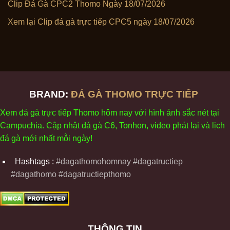
Clip Đá Gà CPC2 Thomo Ngày 18/07/2026
Xem lại Clip đá gà trực tiếp CPC5 ngày 18/07/2026
BRAND:
ĐÁ GÀ THOMO TRỰC TIẾP
Xem
đ
á
gà
tr
ực tiếp Thomo
h
ôm
nay v
ới
h
ình
ảnh sắc
n
ét
t
ại
Campuchia. Cập nhật
đ
á
gà
C6,
Tonhon
, video
phát
l
ại
v
à
l
ịch
đ
á
gà
m
ới nhất mỗi
ng
ày
!
Hashtags :
#dagathomohomnay #dagatructiep
#dagathomo #dagatructiepthomo
THÔNG TIN