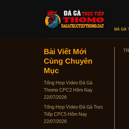
Skip
to
content
ĐÁ GÀ 
Bài Viết Mới
T
Cùng Chuyên
Mục
Tổng Hợp Video Đá Gà
Thomo CPC2 Hôm Nay
22/07/2026
Tổng Hợp Video Đá Gà Trực
Tiếp CPC5 Hôm Nay
22/07/2026