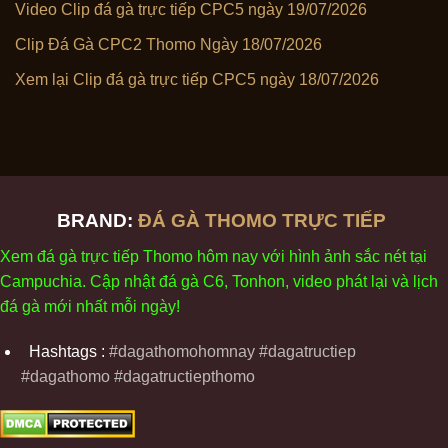
Video Clip đá gà trực tiếp CPC5 ngày 19/07/2026
Clip Đá Gà CPC2 Thomo Ngày 18/07/2026
Xem lại Clip đá gà trực tiếp CPC5 ngày 18/07/2026
BRAND:
ĐÁ GÀ THOMO TRỰC TIẾP
Xem
đ
á
gà
tr
ực tiếp Thomo
h
ôm
nay v
ới
h
ình
ảnh sắc
n
ét
t
ại
Campuchia. Cập nhật
đ
á
gà
C6,
Tonhon
, video
phát
l
ại
v
à
l
ịch
đ
á
gà
m
ới nhất mỗi
ng
ày
!
Hashtags :
#dagathomohomnay #dagatructiep
#dagathomo #dagatructiepthomo