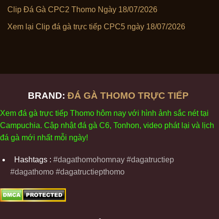
Clip Đá Gà CPC2 Thomo Ngày 18/07/2026
Xem lại Clip đá gà trực tiếp CPC5 ngày 18/07/2026
BRAND:
ĐÁ GÀ THOMO TRỰC TIẾP
Xem
đ
á
gà
tr
ực tiếp Thomo
h
ôm
nay v
ới
h
ình
ảnh sắc
n
ét
t
ại
Campuchia. Cập nhật
đ
á
gà
C6,
Tonhon
, video
phát
l
ại
v
à
l
ịch
đ
á
gà
m
ới nhất mỗi
ng
ày
!
Hashtags :
#dagathomohomnay #dagatructiep
#dagathomo #dagatructiepthomo