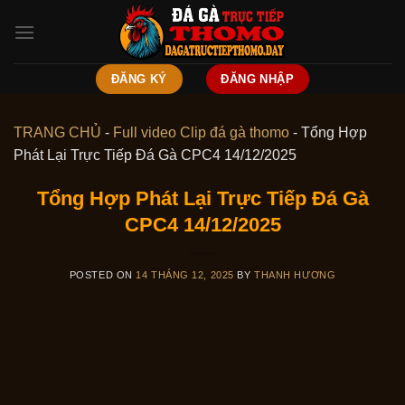
Skip
to
content
ĐĂNG KÝ
ĐĂNG NHẬP
TRANG CHỦ
-
Full video Clip đá gà thomo
-
Tổng Hợp
Phát Lại Trực Tiếp Đá Gà CPC4 14/12/2025
Tổng Hợp Phát Lại Trực Tiếp Đá Gà
CPC4 14/12/2025
POSTED ON
14 THÁNG 12, 2025
BY
THANH HƯƠNG