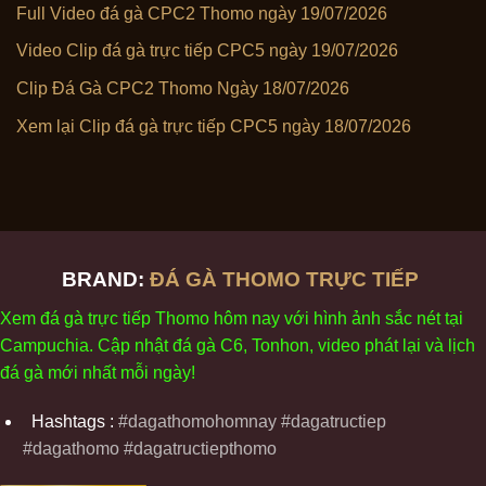
Full Video đá gà CPC2 Thomo ngày 19/07/2026
Video Clip đá gà trực tiếp CPC5 ngày 19/07/2026
Clip Đá Gà CPC2 Thomo Ngày 18/07/2026
Xem lại Clip đá gà trực tiếp CPC5 ngày 18/07/2026
BRAND:
ĐÁ GÀ THOMO TRỰC TIẾP
Xem
đ
á
gà
tr
ực tiếp Thomo
h
ôm
nay v
ới
h
ình
ảnh sắc
n
ét
t
ại
Campuchia. Cập nhật
đ
á
gà
C6,
Tonhon
, video
phát
l
ại
v
à
l
ịch
đ
á
gà
m
ới nhất mỗi
ng
ày
!
Hashtags :
#dagathomohomnay #dagatructiep
#dagathomo #dagatructiepthomo