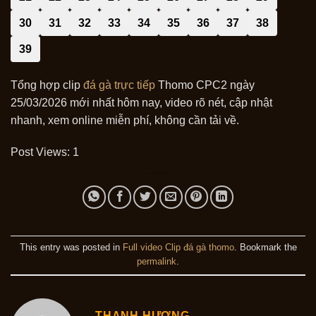
30
31
32
33
34
35
36
37
38
39
Tổng hợp clip
đá gà trực tiếp
Thomo CPC2 ngày
25/03/2026 mới nhất hôm nay, video rõ nét, cập nhật
nhanh, xem online miễn phí, không cần tải về.
Post Views:
1
This entry was posted in
Full video Clip đá gà thomo
. Bookmark the
permalink
.
THANH HƯƠNG