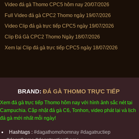
Video đá gà Thomo CPC5 hôm nay 20/07/2026
Full Video đá gà CPC2 Thomo ngày 19/07/2026
Video Clip đá gà trực tiếp CPC5 ngày 19/07/2026
Clip Đá Gà CPC2 Thomo Ngày 18/07/2026
Xem lại Clip đá gà trực tiếp CPC5 ngày 18/07/2026
BRAND:
ĐÁ GÀ THOMO TRỰC TIẾP
Xem
đ
á
gà
tr
ực tiếp Thomo
h
ôm
nay v
ới
h
ình
ảnh sắc
n
ét
t
ại
Campuchia. Cập nhật
đ
á
gà
C6,
Tonhon
, video
phát
l
ại
v
à
l
ịch
đ
á
gà
m
ới nhất mỗi
ng
ày
!
Hashtags :
#dagathomohomnay #dagatructiep