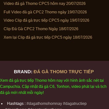
Video đá gà Thomo CPC5 hôm nay 20/07/2026
Full Video đá gà CPC2 Thomo ngày 19/07/2026
Video Clip đá gà trực tiếp CPC5 ngày 19/07/2026
Clip Đá Gà CPC2 Thomo Ngày 18/07/2026
Xem lại Clip đá gà trực tiếp CPC5 ngày 18/07/2026
BRAND:
ĐÁ GÀ THOMO TRỰC TIẾP
Xem
đ
á
gà
tr
ực tiếp Thomo
h
ôm
nay v
ới
h
ình
ảnh sắc
n
ét
t
ại
Campuchia. Cập nhật
đ
á
gà
C6,
Tonhon
, video
phát
l
ại
v
à
l
ịch
đ
á
gà
m
ới nhất mỗi
ng
ày
!
Hashtags :
#dagathomohomnay #dagatructiep